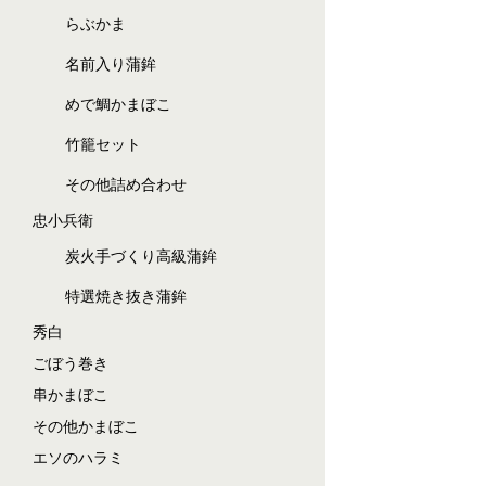
らぶかま
名前入り蒲鉾
めで鯛かまぼこ
竹籠セット
その他詰め合わせ
忠小兵衛
炭火手づくり高級蒲鉾
特選焼き抜き蒲鉾
秀白
ごぼう巻き
串かまぼこ
その他かまぼこ
エソのハラミ