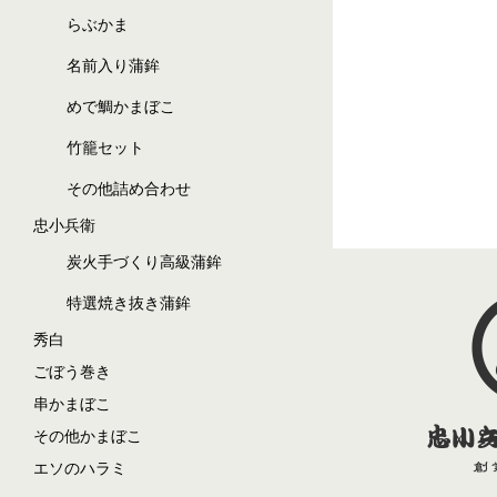
らぶかま
名前入り蒲鉾
めで鯛かまぼこ
竹籠セット
その他詰め合わせ
忠小兵衛
炭火手づくり高級蒲鉾
特選焼き抜き蒲鉾
秀白
ごぼう巻き
串かまぼこ
その他かまぼこ
エソのハラミ