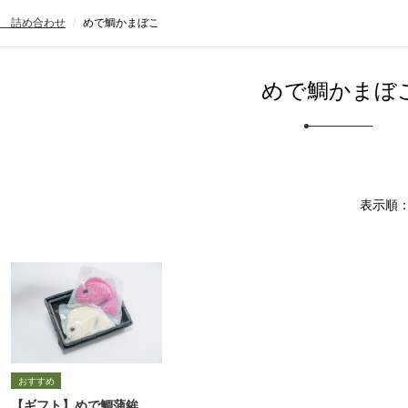
 詰め合わせ
めで鯛かまぼこ
めで鯛かまぼ
表示順
【ギフト】めで鯛蒲鉾