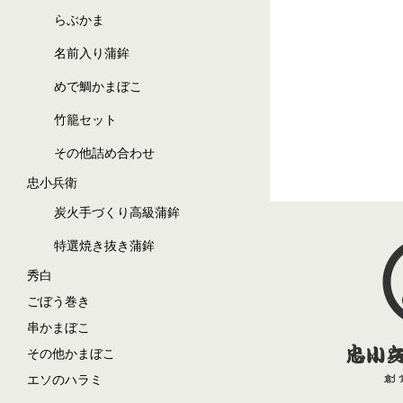
らぶかま
名前入り蒲鉾
めで鯛かまぼこ
竹籠セット
その他詰め合わせ
忠小兵衛
炭火手づくり高級蒲鉾
特選焼き抜き蒲鉾
秀白
ごぼう巻き
串かまぼこ
その他かまぼこ
エソのハラミ