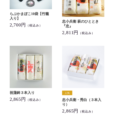
らぶかまぼこ10袋【竹籠
入り】
忠小兵衛 萩のひととき
2,700円
（税込み）
『忠』
2,811円
（税込み）
祝蒲鉾３本入り
2,865円
忠小兵衛・秀白（３本入
（税込み）
り）
2,865円
（税込み）