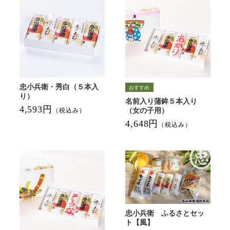
忠小兵衛・秀白（５本入
り）
名前入り蒲鉾５本入り
4,593円
（女の子用）
（税込み）
4,648円
（税込み）
忠小兵衛 ふるさとセッ
ト【風】