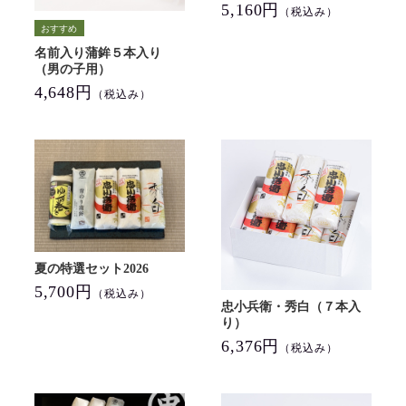
5,160円
（税込み）
名前入り蒲鉾５本入り
（男の子用）
4,648円
（税込み）
夏の特選セット2026
5,700円
（税込み）
忠小兵衛・秀白（７本入
り）
6,376円
（税込み）