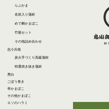
らぶかま
名前入り蒲鉾
めで鯛かまぼこ
竹籠セット
その他詰め合わせ
忠小兵衛
炭火手づくり高級蒲鉾
特選焼き抜き蒲鉾
秀白
ごぼう巻き
串かまぼこ
その他かまぼこ
エソのハラミ