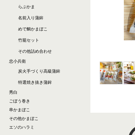
らぶかま
名前入り蒲鉾
めで鯛かまぼこ
竹籠セット
その他詰め合わせ
忠小兵衛
炭火手づくり高級蒲鉾
特選焼き抜き蒲鉾
秀白
ごぼう巻き
串かまぼこ
その他かまぼこ
エソのハラミ