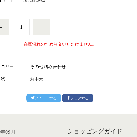
furusato-02
量
-
+
在庫切れのため注文いただけません。
テゴリー
その他詰め合わせ
り物
お中元
ツイートする
シェアする
ショッピングガイド
6年09月