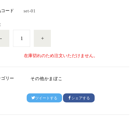
品コード
set-01
量
-
+
在庫切れのため注文いただけません。
テゴリー
その他かまぼこ
ツイートする
シェアする