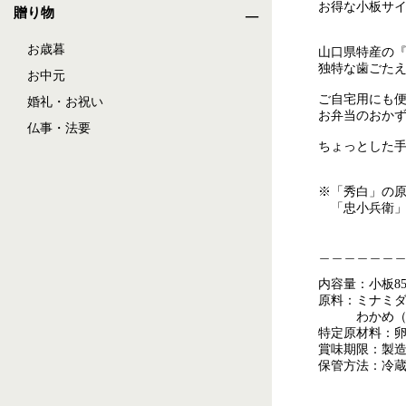
お得な小板サ
贈り物
お歳暮
山口県特産の
独特な歯ごた
お中元
ご自宅用にも
婚礼・お祝い
お弁当のおか
仏事・法要
ちょっとした
※「秀白」の
「忠小兵衛」
＿＿＿＿＿＿
内容量：小板85
原料：ミナミ
わかめ（
特定原材料：
賞味期限：製造
保管方法：冷