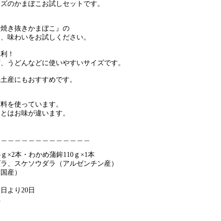
イズのかまぼこお試しセットです。
『焼き抜きかまぼこ』の
え、味わいをお試しください。
便利！
ず、うどんなどに使いやすいサイズです。
手土産にもおすすめです。
原料を使っています。
とはお味が違います。
＿＿＿＿＿＿＿＿＿＿＿＿＿＿
ｇ×2本・わかめ蒲鉾110ｇ×1本
ダラ、スケソウダラ（アルゼンチン産）
国産）
卵
日より20日
蔵