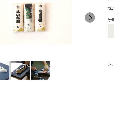
商
数
カ