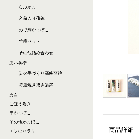
らぶかま
名前入り蒲鉾
めで鯛かまぼこ
竹籠セット
その他詰め合わせ
忠小兵衛
炭火手づくり高級蒲鉾
特選焼き抜き蒲鉾
秀白
ごぼう巻き
串かまぼこ
その他かまぼこ
商品詳細
エソのハラミ