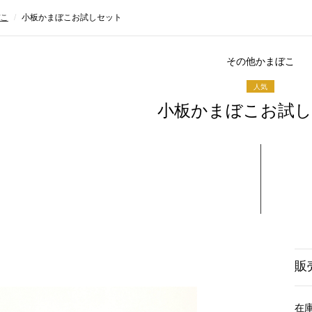
こ
小板かまぼこお試しセット
その他かまぼこ
小板かまぼこお試
販
在