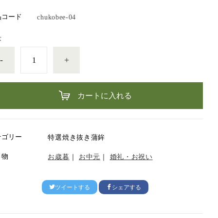
品コード
chukobee-04
量
-
+
カートに入れる
テゴリー
特選焼き抜き蒲鉾
り物
お歳暮
｜
お中元
｜
婚礼・お祝い
ツイートする
シェアする