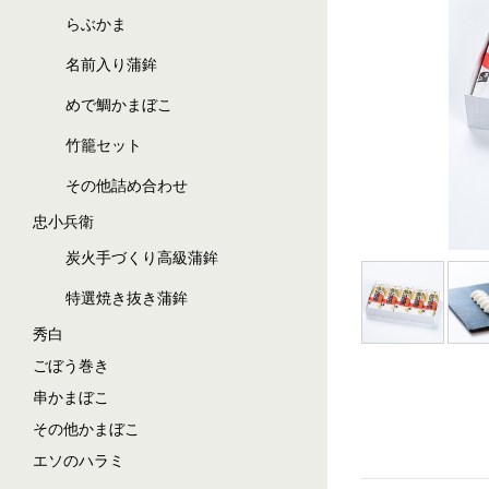
らぶかま
名前入り蒲鉾
めで鯛かまぼこ
竹籠セット
その他詰め合わせ
忠小兵衛
炭火手づくり高級蒲鉾
特選焼き抜き蒲鉾
秀白
ごぼう巻き
串かまぼこ
その他かまぼこ
エソのハラミ