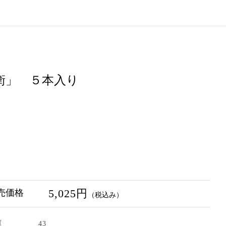
衛」 ５本入り
5,025円
売価格
（税込み）
庫
43