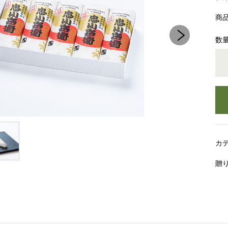
商
数
カ
贈