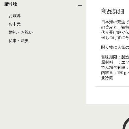
贈り物
商品詳細
お歳暮
日本海の荒波
お中元
の旨みと、独
婚礼・お祝い
代々受け継ぐ
何もつけずに
仏事・法要
贈り物に人気の
賞味期限：製造
原材料 ：エ
でん粉含有率
内容量：150ｇ
要冷蔵