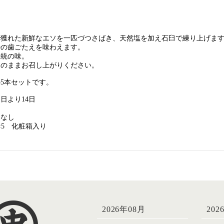
で獲れた新鮮なエソを一匹づつさばき、天然塩を加え石臼で練り上げま
特の歯ごたえを味わえます。
伝統の味。
そのままお召し上がりください。
5本セットです。
日より14日
ソ
：なし
×5 化粧箱入り
2026年08月
202