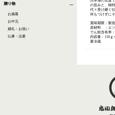
日本海の荒波
贈り物
の旨みと、独
代々受け継ぐ
お歳暮
何もつけずに
お中元
賞味期限：製造
原材料 ：エ
婚礼・お祝い
でん粉含有率
仏事・法要
内容量：150ｇ×
要冷蔵