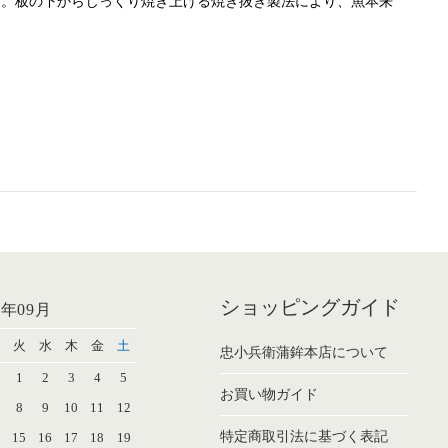
す。板の下からじっくり焼き上げる焼き抜き製法により、魚本来
ショッピングガイド
6年09月
火
水
木
金
土
忠小兵衛蒲鉾本店について
1
2
3
4
5
お買い物ガイド
8
9
10
11
12
特定商取引法に基づく表記
4
15
16
17
18
19