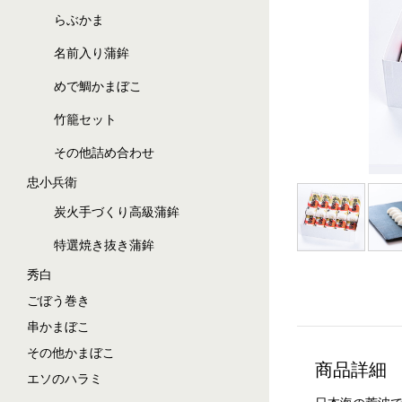
らぶかま
名前入り蒲鉾
めで鯛かまぼこ
竹籠セット
その他詰め合わせ
忠小兵衛
炭火手づくり高級蒲鉾
特選焼き抜き蒲鉾
秀白
ごぼう巻き
串かまぼこ
その他かまぼこ
商品詳細
エソのハラミ