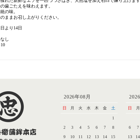
で獲れた新鮮なエソを一匹づつさばき、天然塩を加え石臼で練り上げま
特の歯ごたえを味わえます。
伝統の味。
そのままお召し上がりください。
日より14日
ソ
：なし
10
2026年08月
202
日
月
火
水
木
金
土
日
月
1
2
3
4
5
6
7
8
6
7
9
10
11
12
13
14
15
13
1