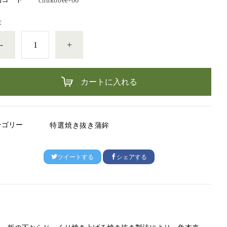
chukobee-06
量
-
+
カートに入れる
テゴリー
特選焼き抜き蒲鉾
ツイートする
シェアする