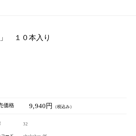
」 １０本入り
9,940円
売価格
（税込み）
庫
32
品コード