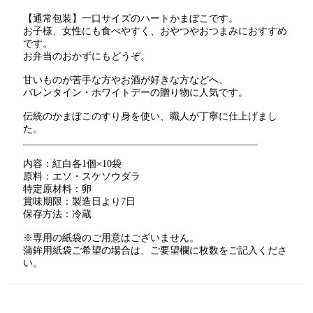
【通常包装】一口サイズのハートかまぼこです。
お子様、女性にも食べやすく、おやつやおつまみにおすすめ
です。
お弁当のおかずにもどうぞ。
甘いものが苦手な方やお酒が好きな方などへ、
バレンタイン・ホワイトデーの贈り物に人気です。
伝統のかまぼこのすり身を使い、職人が丁寧に仕上げまし
た。
________________________________________________
内容：紅白各1個×10袋
原料：エソ・スケソウダラ
特定原材料：卵
賞味期限：製造日より7日
保存方法：冷蔵
※専用の紙袋のご用意はございません。
蒲鉾用紙袋ご希望の場合は、ご要望欄に枚数をご記入くださ
い。