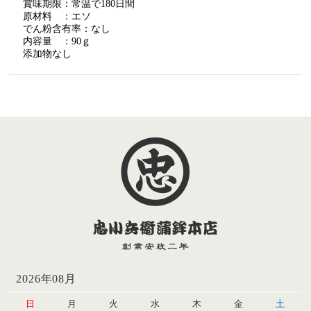
賞味期限：常温で180日間
原材料 ：エソ
でん粉含有率：なし
内容量 ：90ｇ
添加物なし
2026年08月
日
月
火
水
木
金
土