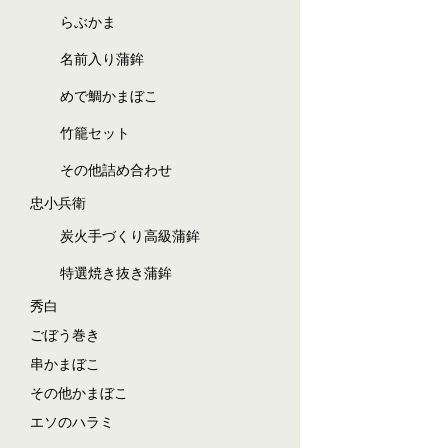
らぶかま
名前入り蒲鉾
めで鯛かまぼこ
竹籠セット
その他詰め合わせ
忠小兵衛
炭火手づくり高級蒲鉾
特選焼き抜き蒲鉾
秀白
ごぼう巻き
串かまぼこ
その他かまぼこ
エソのハラミ