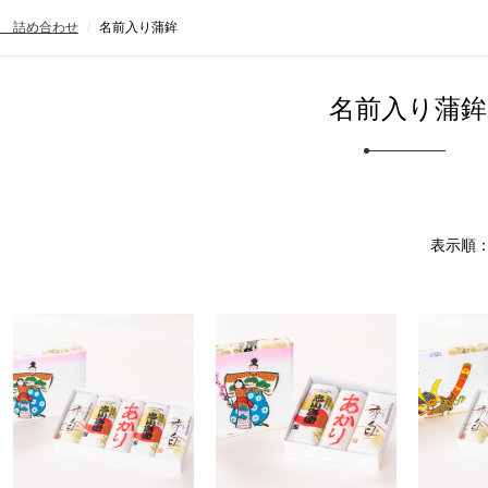
 詰め合わせ
名前入り蒲鉾
名前入り蒲鉾
表示順