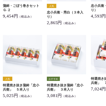
蒲鉾・ごぼう巻きセット
忠小兵衛
Ｇ-２
り）
忠小兵衛・秀白（３本入
9,454円
4,593
り）
（税込み）
2,865円
（税込み）
特選焼き
兵衛」 
特選焼き抜き蒲鉾「忠小
特選焼き抜き蒲鉾「忠小
7,024
兵衛」 ５本入り
兵衛」 ３本入り
5,025円
3,081円
（税込み）
（税込み）