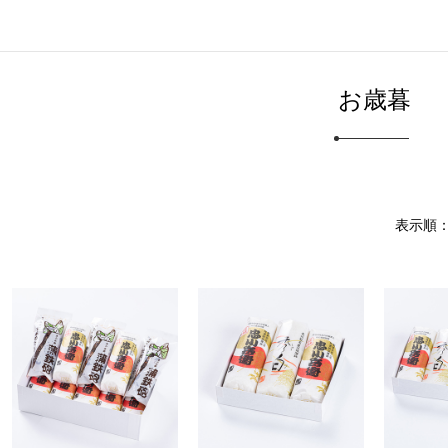
お歳暮
表示順