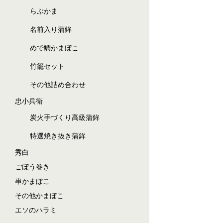
らぶかま
名前入り蒲鉾
めで鯛かまぼこ
竹籠セット
その他詰め合わせ
忠小兵衛
炭火手づくり高級蒲鉾
特選焼き抜き蒲鉾
秀白
ごぼう巻き
串かまぼこ
その他かまぼこ
エソのハラミ