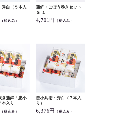
・秀白（５本入
蒲鉾・ごぼう巻きセット
Ｇ-１
円
4,701円
（税込み）
（税込み）
抜き蒲鉾「忠小
忠小兵衛・秀白（７本入
７本入り
り）
円
6,376円
（税込み）
（税込み）