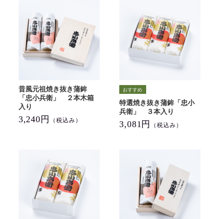
昔風元祖焼き抜き蒲鉾
「忠小兵衛」 ２本木箱
特選焼き抜き蒲鉾「忠小
入り
兵衛」 ３本入り
3,240円
（税込み）
3,081円
（税込み）