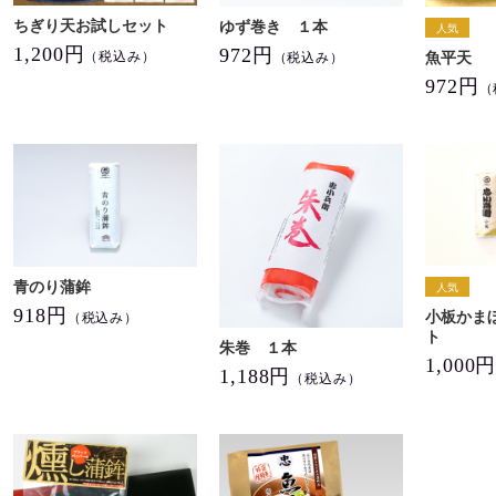
ちぎり天お試しセット
ゆず巻き １本
1,200円
972円
（税込み）
魚平天
（税込み）
972円
（
青のり蒲鉾
918円
小板かま
（税込み）
ト
朱巻 １本
1,000
1,188円
（税込み）