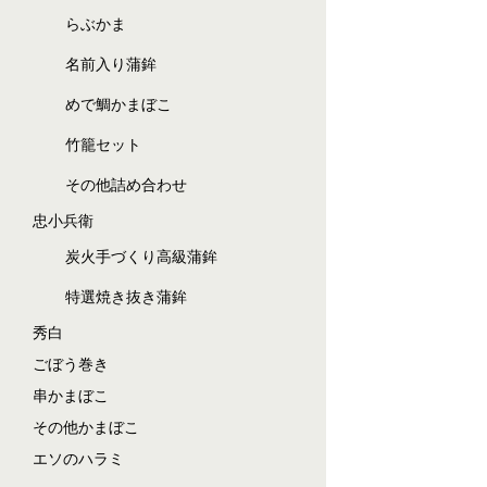
らぶかま
名前入り蒲鉾
めで鯛かまぼこ
竹籠セット
その他詰め合わせ
忠小兵衛
炭火手づくり高級蒲鉾
特選焼き抜き蒲鉾
秀白
ごぼう巻き
串かまぼこ
その他かまぼこ
エソのハラミ