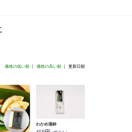
こ
：
価格の低い順
価格の高い順
更新日順
わかめ蒲鉾
450円